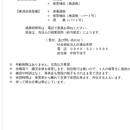
○ 保育補佐［無資格］
【東清水保育園】 ○ 准看護師
○ 保育補佐［無資格・パート可］
○ 用 務［パート可］
就業時間等は、電話で直接お尋ねください。
賃金は、当法人の就業規則（給与規定）によります。
《 受付、及び問い合わせ 》
社会福祉法人白蓮会本部
電 話 ０９４９－５２－１５９４
担当者 中村千佳子
※ 年齢制限はありません。元気な方希望。
※ 全職員で、園児全体を保育します。担任制では無いので、１人の保育士に負担が
※ 練習や特訓はなく、発表会も普段の様子をそのまま見て頂きます。
※ 休憩時間は、保育室から離れて交替で休憩出来ます。外出する人もいます。
※ 持って帰る仕事は禁止しています。