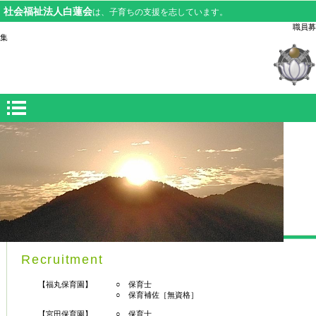
社会福祉法人白蓮会
は、子育ちの支援を志しています。
職員募
Recruitment
【福丸保育園】 ○ 保育士
○ 保育補佐［無資格］
【宮田保育園】 ○ 保育士