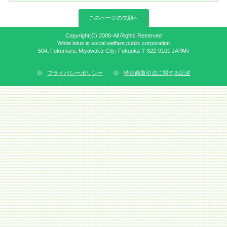
このページの先頭へ
Copyright(C) 2000-All Rights Reserved
White lotus is social welfare public corporation
504､Fukumaru､Miyawaka-City､Fukuoka 〒822-0101 JAPAN
プライバシーポリシー
特定商取引法に関する記述